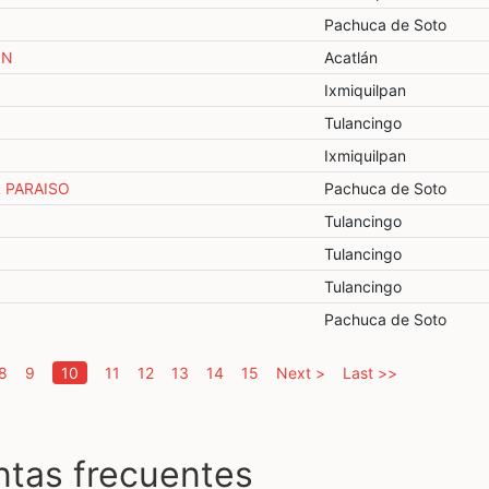
Pachuca de Soto
IN
Acatlán
Ixmiquilpan
Tulancingo
Ixmiquilpan
 PARAISO
Pachuca de Soto
Tulancingo
Tulancingo
Tulancingo
Pachuca de Soto
(current)
8
9
10
11
12
13
14
15
Next >
Last >>
ntas frecuentes