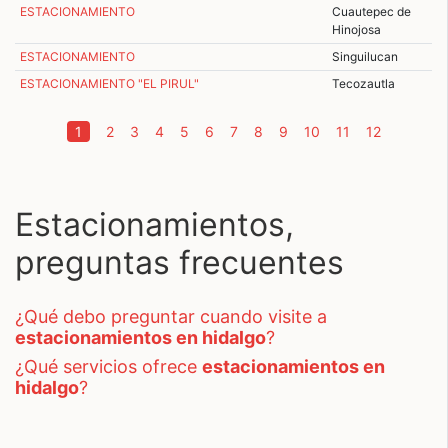
ESTACIONAMIENTO
Cuautepec de
Hinojosa
ESTACIONAMIENTO
Singuilucan
ESTACIONAMIENTO "EL PIRUL"
Tecozautla
(current)
1
2
3
4
5
6
7
8
9
10
11
12
Estacionamientos,
preguntas frecuentes
¿qué debo preguntar cuando visite a
estacionamientos en hidalgo
?
¿qué servicios ofrece
estacionamientos en
hidalgo
?