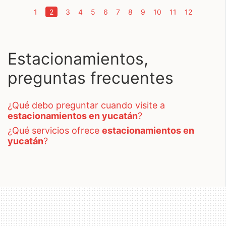
(current)
1
2
3
4
5
6
7
8
9
10
11
12
Estacionamientos,
preguntas frecuentes
¿qué debo preguntar cuando visite a
estacionamientos en yucatán
?
¿qué servicios ofrece
estacionamientos en
yucatán
?