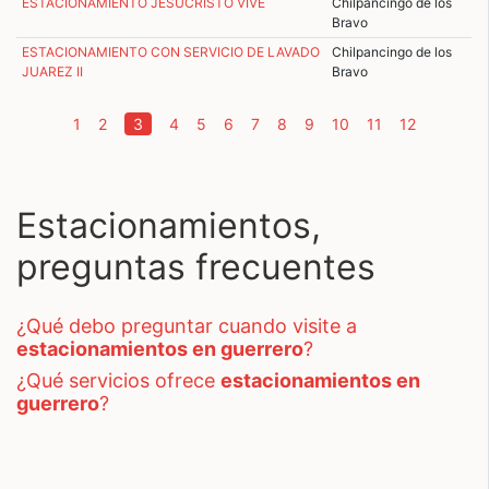
ESTACIONAMIENTO JESUCRISTO VIVE
Chilpancingo de los
Bravo
ESTACIONAMIENTO CON SERVICIO DE LAVADO
Chilpancingo de los
JUAREZ II
Bravo
(current)
1
2
3
4
5
6
7
8
9
10
11
12
Estacionamientos,
preguntas frecuentes
¿qué debo preguntar cuando visite a
estacionamientos en guerrero
?
¿qué servicios ofrece
estacionamientos en
guerrero
?