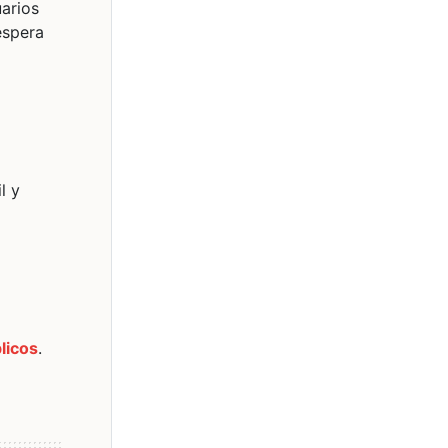
uarios
espera
l y
licos
.