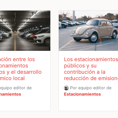
ación entre los
Los estacionamiento
ionamientos
públicos y su
os y el desarrollo
contribución a la
mico local
reducción de emision
quipo editor de
Por equipo editor de
onamientos
Estacionamientos