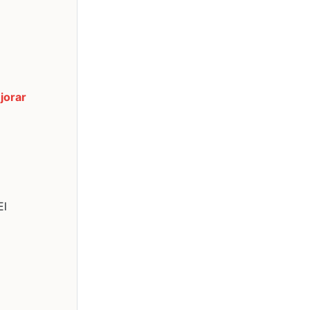
jorar
El