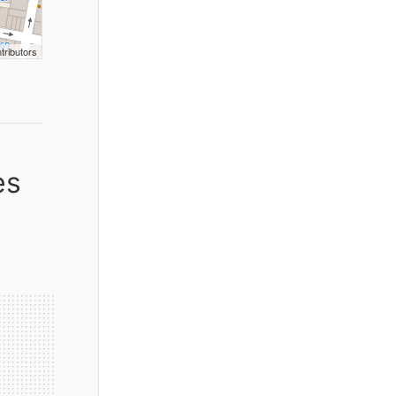
tributors
es