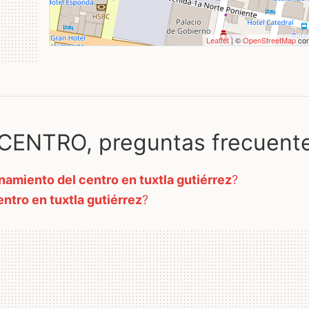
Leaflet
| ©
OpenStreetMap
con
ENTRO, preguntas frecuent
namiento del centro en tuxtla gutiérrez
?
ntro en tuxtla gutiérrez
?