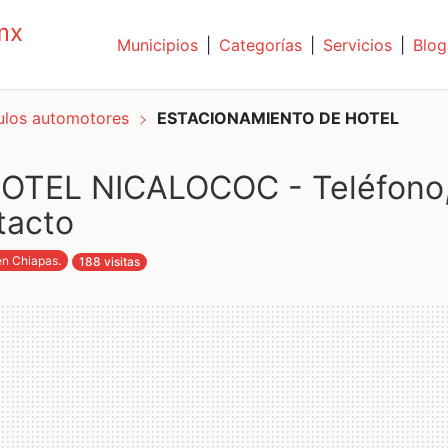
mx
Municipios
|
Categorías
|
Servicios
|
Blog
culos automotores
ESTACIONAMIENTO DE HOTEL
TEL NICALOCOC - Teléfono
tacto
en Chiapas
.
188 visitas