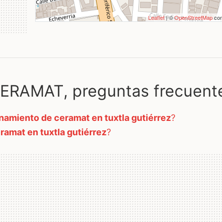
Leaflet
| ©
OpenStreetMap
con
RAMAT, preguntas frecuent
namiento de ceramat en tuxtla gutiérrez
?
amat en tuxtla gutiérrez
?