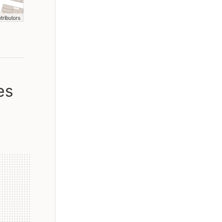
tributors
es