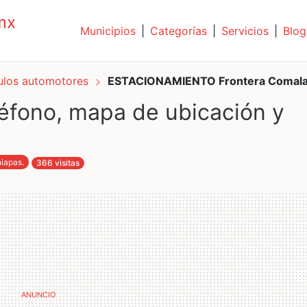
mx
Municipios
|
Categorías
|
Servicios
|
Blog
culos automotores
ESTACIONAMIENTO Frontera Comal
fono, mapa de ubicación y
hiapas
.
366 visitas