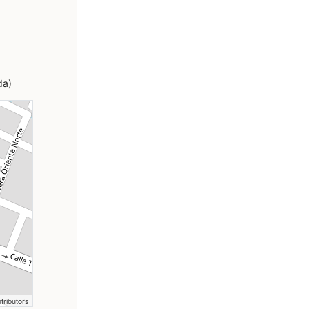
da)
tributors